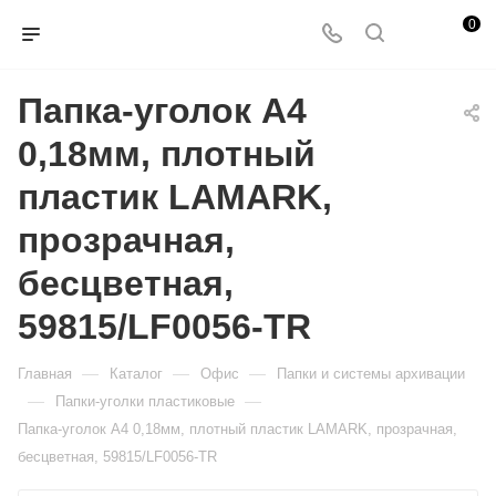
0
Папка-уголок A4
0,18мм, плотный
пластик LAMARK,
прозрачная,
бесцветная,
59815/LF0056-TR
—
—
—
Главная
Каталог
Офис
Папки и системы архивации
—
—
Папки-уголки пластиковые
Папка-уголок A4 0,18мм, плотный пластик LAMARK, прозрачная,
бесцветная, 59815/LF0056-TR