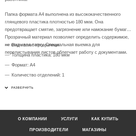
Папка формата А4 выполнена из высококачественного
глянцевого пластика плотностью 180 мкм. Она
предотвращает смятие, загрязнение или намокание бумаг.
Прозрачный материал позволяет определить содержимое,
не открывая папку. Специальная выемка для
Вид папки: прозрачная
перелистывания листов облегчает работу с документами.
Толщина пластика: 180 мкм
Формат: А4
Количество отделений: 1
Количество в комплекте: 1 шт.
Особенности: вырез для извлечения бумаг
Цвет: прозрачный
Высота: 310 мм
О КОМПАНИИ
УСЛУГИ
КАК КУПИТЬ
Ширина: 220 мм
ПРОИЗВОДИТЕЛИ
МАГАЗИНЫ