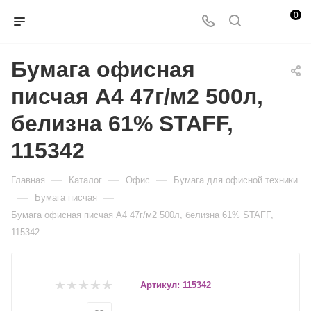
0
Бумага офисная
писчая А4 47г/м2 500л,
белизна 61% STAFF,
115342
—
—
—
Главная
Каталог
Офис
Бумага для офисной техники
—
—
Бумага писчая
Бумага офисная писчая А4 47г/м2 500л, белизна 61% STAFF,
115342
Артикул:
115342