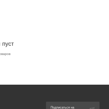
 пуст
оваров
Подписаться на