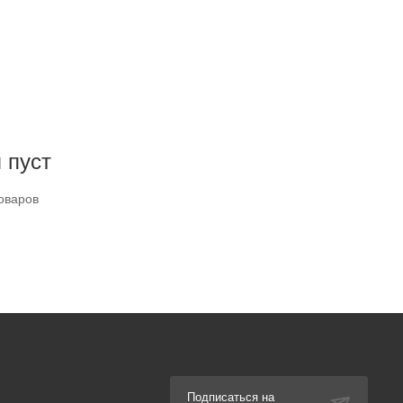
 пуст
оваров
Подписаться на