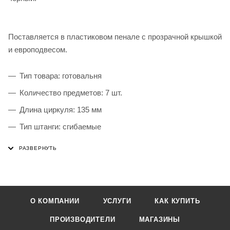
Поставляется в пластиковом пенале с прозрачной крышкой
и европодвесом.
Тип товара: готовальня
Количество предметов: 7 шт.
Длина циркуля: 135 мм
Тип штанги: сгибаемые
Комплектация: циркуль, кронциркуль с рейсфедером,
держатель, рейсфедерная вставка, точилка, пенал с
запасным грифелем, держатель для карандаша
Цвет корпуса: черный/серебристый
О КОМПАНИИ
УСЛУГИ
КАК КУПИТЬ
Материал: металл, пластик
ПРОИЗВОДИТЕЛИ
МАГАЗИНЫ
Упаковка: пластиковый пенал с европодвесом