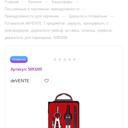
—
—
—
Главная
Каталог
Канцтовары
—
Письменные и чертежные принадлежности
—
—
Принадлежности для черчения
Циркули и готовальни
Готовальня deVENTE 7 предметов: циркуль, кронциркуль с
рейсфедером, держатель+рейсф. вставка, точилка, грифель,
держатель для карандаша, 5093205
Новинка
Артикул:
5093205
deVENTE