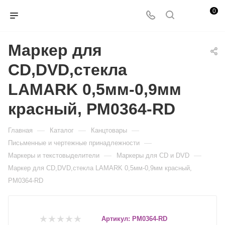
0
Маркер для
CD,DVD,стекла
LAMARK 0,5мм-0,9мм
красный, PM0364-RD
—
—
—
Главная
Каталог
Канцтовары
—
Письменные и чертежные принадлежности
—
—
Маркеры и текстовыделители
Маркеры для CD и DVD
Маркер для CD,DVD,стекла LAMARK 0,5мм-0,9мм красный,
PM0364-RD
Артикул:
PM0364-RD