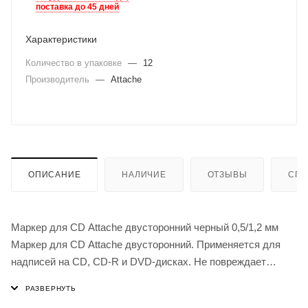
поставка до 45 дней
Характеристики
Количество в упаковке
—
12
Производитель
—
Attache
ОПИСАНИЕ
НАЛИЧИЕ
ОТЗЫВЫ
СПО
Маркер для CD Attache двусторонний черный 0,5/1,2 мм
Маркер для CD Attache двусторонний. Применяется для
надписей на CD, CD-R и DVD-дисках. Не повреждает
информацию, хранящуюся на дисках. Круглый наконечник.
Пластиковый корпус. Толщина линии письма - 0,5 и 1,2 мм.