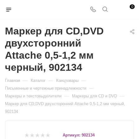
0
Маркер для CD,DVD
двухсторонний
Attache 0,5-1,2 мм
черный, 902134
—
—
—
Главная
Каталог
Канцтовары
—
Письменные и чертежные принадлежности
—
—
Маркеры и текстовыделители
Маркеры для CD и DVD
Маркер для CD,DVD двухсторонний Attache 0,5-1,2 мм черный,
902134
Артикул:
902134