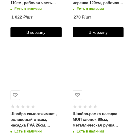
110см, рабочая часть
черенка 120см, рабочая
42см УМНИЧКА, с
часть 33см,
Есть в наличии
Есть в наличии
рычажком, оранжевая,
MPG6153/4660005936153
1 022
₽
/шт
270
₽
/шт
KF-P013
В корзину
В корзину
Швабра самоотжимная,
Швабра-рамка насадка
роликовый отжим,
МОП хлопок 80см,
насадка PVA 26см,
металлическая ручка
металлическая ручка
125см OfficeClean
Есть в наличии
Есть в наличии