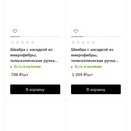
Швабра с насадкой из
Швабра с насадкой из
микрофибры,
микрофибры,
телескопическая ручка
телескопическая ручка
120см, рабочая часть
140см, рабочая часть
Есть в наличии
Есть в наличии
44см YORK Классик
42см YORK ЭКО Натурал,
788
₽
/шт
1 200
₽
/шт
Limited Edition, 082260
081670
В корзину
В корзину