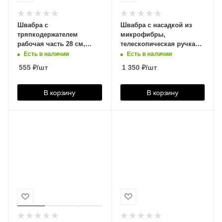
Швабра с
Швабра с насадкой из
тряпкодержателем
микрофибры,
рабочая часть 28 см,
телескопическая ручка
MPG6177
140см, рабочая часть
Есть в наличии
Есть в наличии
38см YORK Пауэр
555
₽
/шт
1 350
₽
/шт
Коллект, 081480
В корзину
В корзину