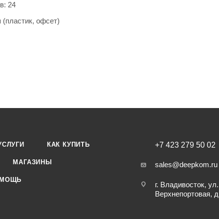
в: 24
 (пластик, офсет)
а
скоба
 офсет
2
него блока: 60 г/м
УСЛУГИ
КАК КУПИТЬ
+7 423 279 50 02
МАГАЗИНЫ
sales@deepkom.ru
МОЩЬ
г. Владивосток, ул.
Верхнепортовая, д