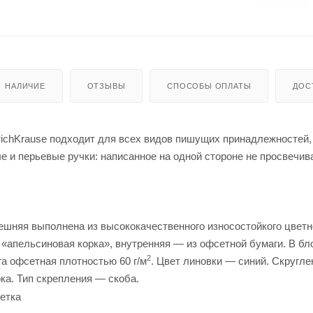
НАЛИЧИЕ
ОТЗЫВЫ
СПОСОБЫ ОПЛАТЫ
ДОС
ichKrause подходит для всех видов пишущих принадлежностей,
е и перьевые ручки: написанное на одной стороне не просвечив
ешняя выполнена из высококачественного износостойкого цветн
 «апельсиновая корка», внутренняя — из офсетной бумаги. В бл
2
га офсетная плотностью 60 г/м
. Цвет линовки — синий. Скругл
ока. Тип скрепления — скоба.
летка