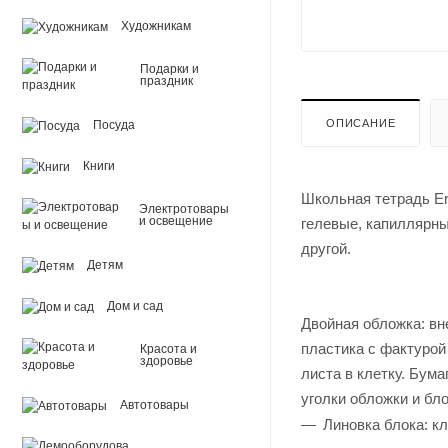
Художникам
Подарки и
праздник
ОПИСАНИЕ
Посуда
Книги
Школьная тетрадь Er
Электротовары
и освещение
гелевые, капиллярны
другой.
Детям
Дом и сад
Двойная обложка: вн
пластика с фактурой
Красота и
здоровье
листа в клетку. Бума
уголки обложки и бл
Автотовары
Линовка блока: к