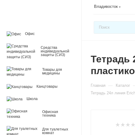
Владивосток
Офис
Средства
индивидуальной
защиты (СИЗ)
Тетрадь 
пластико
Товары для
медицины
—
Главная
Каталог
Канцтовары
Тетрадь 24л линия Eric
Школа
Офисная
техника
Для туалетных
комнат