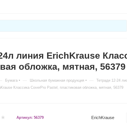
24л линия ErichKrause Класс
вая обложка, мятная, 56379
—
—
—
Бумага
Школьная бумажная продукция
Тетради 12-24 ли
hKrause Классика CoverPrо Pastel, пластиковая обложка, мятная, 56379
ErichKrause
Артикул:
56379