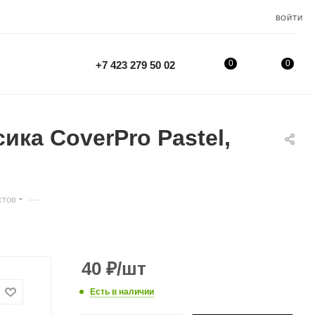
ВОЙТИ
0
0
+7 423 279 50 02
ика CoverPrо Pastel,
—
стов
40
₽
/шт
Есть в наличии