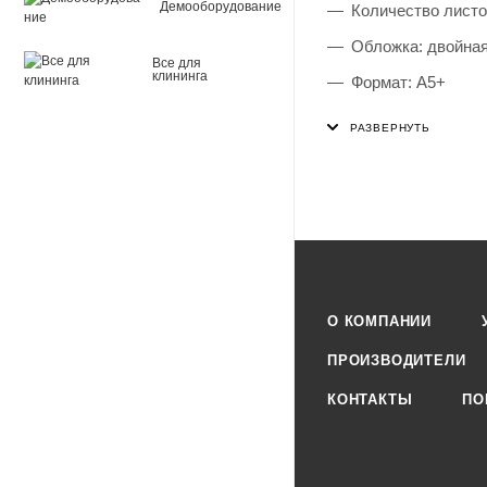
Демооборудование
Количество листо
Обложка: двойная
Все для
клининга
Формат: А5+
Наличие полей: д
Тип скрепления: 
Внутренний блок:
Плотность внутрен
Белизна: 100 %
Длина: 203 мм
О КОМПАНИИ
Ширина: 170 мм
ПРОИЗВОДИТЕЛИ
КОНТАКТЫ
ПО