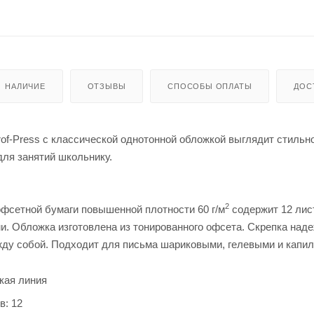
НАЛИЧИЕ
ОТЗЫВЫ
СПОСОБЫ ОПЛАТЫ
ДОС
of-Press с классической однотонной обложкой выглядит стильно
ля занятий школьнику.
2
офсетной бумаги повышенной плотности 60 г/м
содержит 12 лис
и. Обложка изготовлена из тонированного офсета. Скрепка над
жду собой. Подходит для письма шариковыми, гелевыми и капи
зкая линия
в: 12