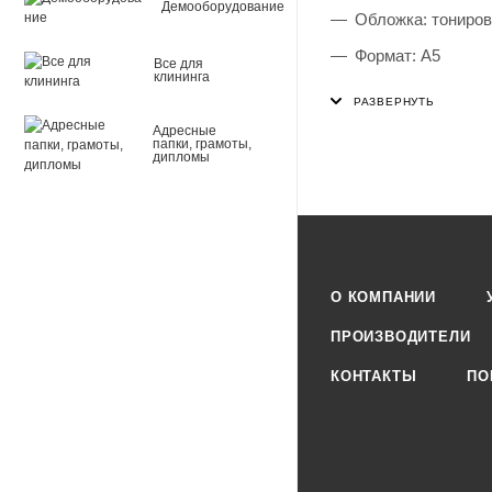
Демооборудование
Обложка: тониро
Формат: А5
Все для
клининга
Наличие полей: д
Тип скрепления: 
Адресные
папки, грамоты,
дипломы
Внутренний блок:
Плотность внутрен
Белизна: 100 %
Однотонный дизай
О КОМПАНИИ
Количество дизай
ПРОИЗВОДИТЕЛИ
Длина: 205 мм
КОНТАКТЫ
ПО
Ширина: 170 мм