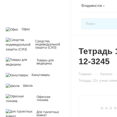
Владивосток
Офис
Средства
индивидуальной
защиты (СИЗ)
Тетрадь 
12-3245
Товары для
медицины
—
Главная
Каталог
Канцтовары
Тетрадь 12л узкая лин
Школа
Офисная
техника
Для туалетных
комнат