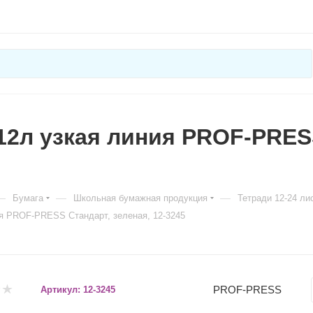
12л узкая линия PROF-PRESS
—
—
—
Бумага
Школьная бумажная продукция
Тетради 12-24 ли
ия PROF-PRESS Стандарт, зеленая, 12-3245
PROF-PRESS
Артикул:
12-3245