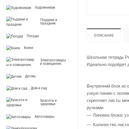
Художникам
Подарки и
праздник
ОПИСАНИЕ
Посуда
Книги
Школьная тетрадь Pr
Электротовары
и освещение
Идеально подойдет д
Детям
Внутренний блок из 
Дом и сад
узкую линию с полям
скрепляет листы ме
Красота и
здоровье
ручками.
Линовка блока: у
Автотовары
Количество листо