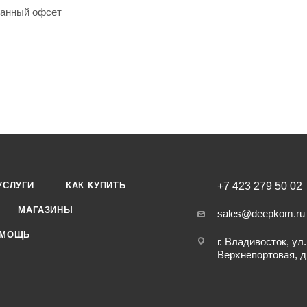
ванный офсет
а
скоба
 офсет
2
него блока: 60 г/м
н обложки: да
УСЛУГИ
КАК КУПИТЬ
+7 423 279 50 02
нов в упаковке: 1
МАГАЗИНЫ
sales@deepkom.ru
МОЩЬ
г. Владивосток, ул.
Верхнепортовая, д